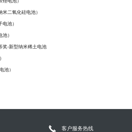
酸铁锂电池）
车用纳米气相二氧化硅复合胶体蓄电池
相纳米二氧化硅电池）
子电池）
系单位
电池）
业
等奖-新型纳米稀土电池
（团队）
C）
代化创新成果一等奖
C电池）
代化创新成果一等奖
技术进步奖-钛酸锂
具影响力企业
动汽车用密封铅酸蓄电池）
现代化创新成果二等奖
池）
节能技术领域十强
电池）
数字化领军企业
客户服务热线